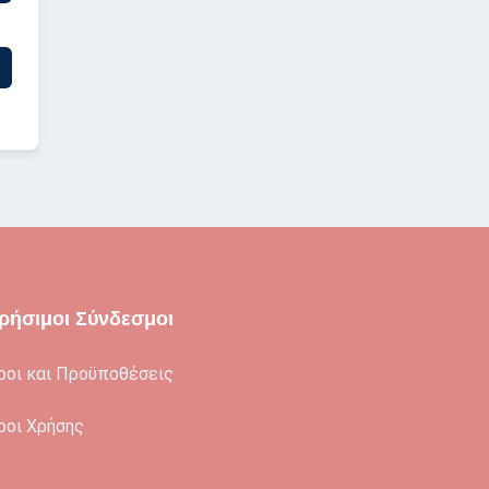
ρήσιμοι Σύνδεσμοι
ροι και Προϋποθέσεις
ροι Χρήσης