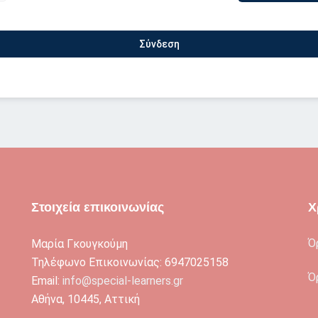
Σύνδεση
Στοιχεία επικοινωνίας
Χ
Ό
Μαρία Γκουγκούμη
Τηλέφωνο Επικοινωνίας: 6947025158
Ό
Email:
info@special-learners.gr
Αθήνα, 10445, Αττική