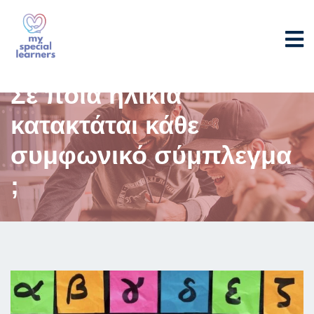
Σε ποια ηλικία
κατακτάται κάθε
συμφωνικό σύμπλεγμα
;