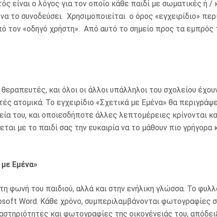
τός είναι ο λόγος για τον οποίο κάθε παιδί με σωματικές ή /
 να το συνοδεύσει. Χρησιμοποιείται ο όρος «εγχειρίδιο» περ
πό τον «οδηγό χρήστη». Από αυτό το σημείο προς τα εμπρός 
, θεραπευτές, και όλοι οι άλλοι υπάλληλοι του σχολείου έχο
ές ατομικά. Το εγχειρίδιο «Σχετικά με Εμένα» θα περιγράψει 
χεία του, και οποιεσδήποτε άλλες λεπτομέρειες κρίνονται κ
αι με το παιδί σας την ευκαιρία να το μάθουν πιο γρήγορα 
 με Εμένα»
τη φωνή του παιδιού, αλλά και στην ενήλικη γλώσσα. Το φυλλ
osoft Word. Κάθε χρόνο, συμπεριλαμβάνονται φωτογραφίες σ
αστηριότητες και φωτογραφίες της οικογένειάς του, απόδει