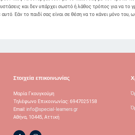
τάσεις και δεν υπάρχει σωστό ή λάθος τρόπος για να το γρ
αυτό. Εάν το παιδί σας είναι σε θέση να το κάνει μόνο του, ω
Στοιχεία επικοινωνίας
Χ
Ό
Μαρία Γκουγκούμη
Τηλέφωνο Επικοινωνίας: 6947025158
Ό
Email:
info@special-learners.gr
Αθήνα, 10445, Αττική