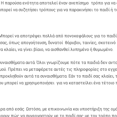
 Η παρούσα ενότητα αποτελεί έναν ανεπίσημο τρόπο για να 
μπορεί να συζητήσει τρόπους για να παρακινήσει το παιδί ή 
 Μπορεί να αποτρέψει πολλά από πονοκεφάλους για το παιδί 
 σας, όπως απογοήτευση, δυνατοί θόρυβοι, ταινίες, σκοτει
 κλαίει, να γίνει βίαιο, να αισθανθεί λυπημένο ή θυμωμένο.
υναισθήματα αυτά. Όλοι γνωρίζουμε πότε τα παιδιά δεν αντα
μού. Πρέπει να μεταφέρετε αυτές τις πληροφορίες στο εγχει
προκληθούν αυτά τα συναισθήματα. Εάν το παιδί σας κλαίει, τ
υ μπορεί να χρησιμοποιήσει για να καταστείλει ένα τέτοιο 
ρα από εσάς. Ωστόσο, με επικοινωνία και υποστήριξη της ομά
ρουν πώς να συνεργαστούν με το παιδί σας με τον τρόπο που