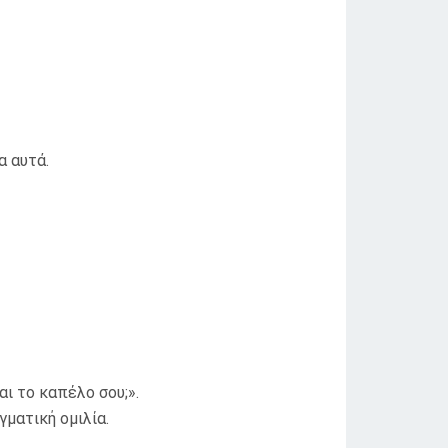
α αυτά.
 το καπέλο σου;».
ματική ομιλία.