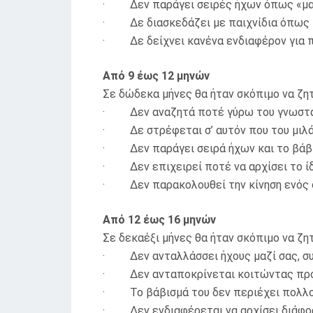
· Δεν παράγει σειρές ήχων όπως «μα
· Δε διασκεδάζει με παιχνίδια όπως τ
· Δε δείχνει κανένα ενδιαφέρον για πα
Από 9 έως 12 μηνών
Σε δώδεκα μήνες θα ήταν σκόπιμο να ζητ
· Δεν αναζητά ποτέ γύρω του γνωστά αν
· Δε στρέφεται σ’ αυτόν που του μιλάε
· Δεν παράγει σειρά ήχων και το βάβι
· Δεν επιχειρεί ποτέ να αρχίσει το ίδ
· Δεν παρακολουθεί την κίνηση ενός σ
Από 12 έως 16 μηνών
Σε δεκαέξι μήνες θα ήταν σκόπιμο να ζητ
· Δεν ανταλλάσσει ήχους μαζί σας, συ
· Δεν ανταποκρίνεται κοιτώντας προς 
· Το βάβισμά του δεν περιέχει πολλούς
· Δεν ενδιαφέρεται να αρχίσει διάφορα