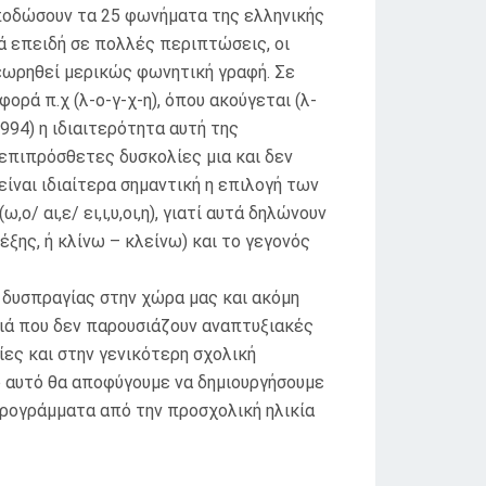
αποδώσουν τα 25 φωνήματα της ελληνικής
ά επειδή σε πολλές περιπτώσεις, οι
θεωρηθεί μερικώς φωνητική γραφή. Σε
ρά π.χ (λ-ο-γ-χ-η), όπου ακούγεται (λ-
994) η ιδιαιτερότητα αυτή της
επιπρόσθετες δυσκολίες μια και δεν
α, είναι ιδιαίτερα σημαντική η επιλογή των
 αι,ε/ ει,ι,υ,οι,η), γιατί αυτά δηλώνουν
έξης, ή κλίνω – κλείνω) και το γεγονός
ς δυσπραγίας στην χώρα μας και ακόμη
ιά που δεν παρουσιάζουν αναπτυξιακές
ες και στην γενικότερη σχολική
ο αυτό θα αποφύγουμε να δημιουργήσουμε
προγράμματα από την προσχολική ηλικία