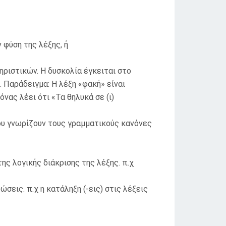
 φύση της λέξης, ή
ριστικών. Η δυσκολία έγκειται στο
 Παράδειγμα: Η λέξη «φακή» είναι
νας λέει ότι «Τα θηλυκά σε (ι)
ου γνωρίζουν τους γραμματικούς κανόνες
ης λογικής διάκρισης της λέξης. π.χ
σεις. π.χ η κατάληξη (-εις) στις λέξεις