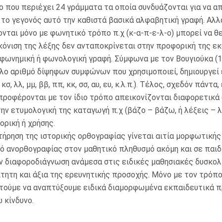
 που περιέχει 24 γράμματα τα οποία συνδυάζονται για να 
 το γεγονός αυτό την καθιστά βασικά αλφαβητική γραφή. Αλλ
νται μόνο με φωνητικό τρόπο π.χ (κ-α-π-ε-λ-ο) μπορεί να 
όνιση της λέξης δεν ανταποκρίνεται στην προφορική της εκφο
ς φωνημική ή φωνολογική γραφή. Σύμφωνα με τον Βουγιούκα (1
λο αριθμό δίψηφων συμφώνων που χρησιμοποιεί, δημιουργεί 
κσ, λλ, μμ, ββ, ππ, κκ, σσ, αυ, ευ, κ.λ.π.). Τέλος, σχεδόν πάντ
έρονται με τον ίδιο τρόπο απεικονίζονται διαφορετικά (ω,ο/
ην ετυμολογική της καταγωγή π.χ (βάζο – βάζω, ή λέξεις – λ
ορική ή χρήσης.
τήρηση της ιστορικής ορθογραφίας γίνεται αιτία μορφωτική
ό ανορθογραφίας στον μαθητικό πληθυσμό ακόμη και σε παιδ
ν διαφοροδιάγνωση ανάμεσα στις ειδικές μαθησιακές δυσκολί
ίτητη και άξια της ερευνητικής προσοχής. Μόνο με τον τρόπ
αστούμε να αναπτύξουμε ειδικά διαμορφωμένα εκπαιδευτικά 
 κίνδυνο.