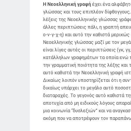
Η Νεοελληνική γραφή
έχει ένα αλφάβητο
γλώσσας και τους επιπλέον δίφθογγους,
λέξεις της Νεοελληνικής γλώσσας γράφο
άλλες περιπτώσεις πάλι, η γραπτή απεικ
ο-ν-γ-χ-η) και αυτό την καθιστά μερικώ
Νεοελληνικής γλώσσας μαζί με τον μεγά
είναι λίγες αυτές οι περιπτώσεις (γκ, γγ, 
κατάλληλων γραφημάτων τα οποία ενώ προφ
την γραμματική ποιότητα της λέξης και τ
αυτό καθιστά την Νεοελληνική γραφή ιστ
Δικαίως λοιπόν υποστηρίζεται ότι η συν
δικαίως υπάρχει το μεγάλο αυτό ποσοστ
διαταραχές. Το γεγονός αυτό καθιστά τη
αποτυχία από μη ειδικούς λόγους απαρα
μια κοινωνία “δυσλεξιών” και να αναγκ
ακόμη που να αποτρέψουν τον παραπάνω