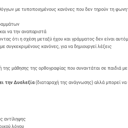
θόγγων με τυποποιημένους κανόνες που δεν τηρούν τη φωνη
γραμμάτων
και να την αναπαριστά
τας ότι η σχέση μεταξύ ήχου και γράμματος δεν είναι αυτόματ
ε συγκεκριμένους κανόνες, για να δημιουργεί λέξεις
χή της μάθησης της ορθογραφίας που συναντάται σε παιδιά με
ει την Δυσλεξία
(διαταραχή της ανάγνωσης) αλλά μπορεί να
ής αντίληψης
ρικού λόγου